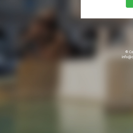
© Co
info@c