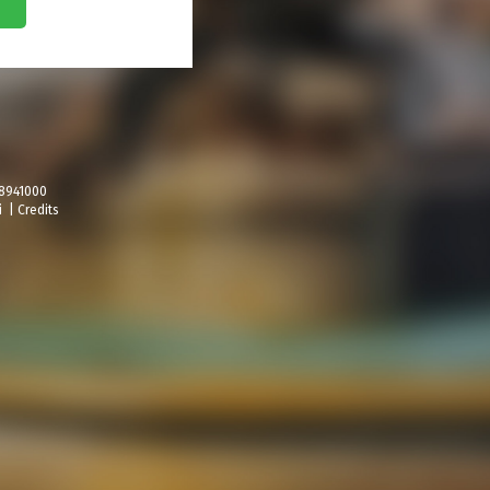
58941000
i
|
Credits